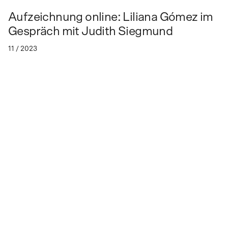
Aufzeichnung online: Liliana Gómez im
Gespräch mit Judith Siegmund
11 / 2023
Aufzeichnung online: Liliana Gómez
im Gespräch mit Judith Siegmund
Thema:
Die gesellschaftliche Integration der Künste und
Konsequenzen für Kunstinstitutionen