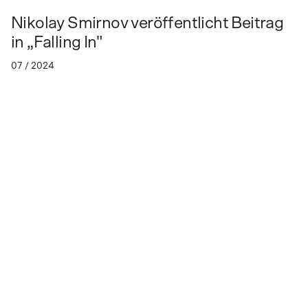
Nikolay Smirnov veröffentlicht Beitrag
in „Falling In"
07 / 2024
Publikation von Nikolay Smirnov
Eurasian Alchem